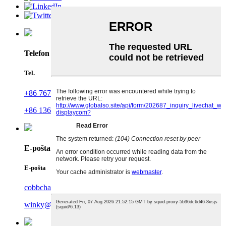
Telefon
Tel.
+86 767 86198640
+86 13630098457
E-pošta
E-pošta
cobbchan@tp-display.com
winky@tp-display.com