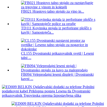
FB021 Hrastovo talno stojalo za vino in...
TD111 Kovinska stojala iz perforirane plošče s
kavlji | Samostoječa...
CL155 Dvostranski prikazovalnik svetil | Leseni
talni ...
FB094 Veleprodajni leseni displeji | Dvostranski
kavni ...