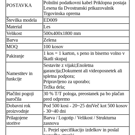
Polnilni podatkovni kabel Priklopna postaja
POSTAVKA
Lesena tla Dvostranski prikazovalnik
Trgovinska oprema
Številka modela
ED009
Material
Les
Velikost
500x400x1800 mm
Barva
Zelena
MOQ
100 kosov
1 kos = 1 karton, s peno in biserno volno v
Pakiranje
škatli skupaj
Sestavite z vijaki;
Enoletna
garancija;
Dokument ali videoposnetek ali
Namestitev in
spletna podpora;
funkcije
Pripravljeno za uporabo;
Težka dela;
Plačilni pogoji
30 % T/T pologa, preostanek pa bo plačan
naročila
pred odpremo
Dobavni rok
Pod 500 kosi - 20~25 dni
Več kot 500 kosov
proizvodnje
- 30~40 dni
Prilagojene
Barva / Logotip / Velikost / Strukturna
storitve
zasnova
1. Prejel specifikacijo izdelkov in poslal