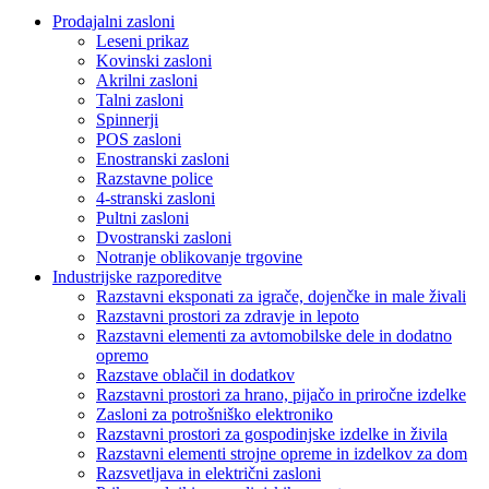
Prodajalni zasloni
Leseni prikaz
Kovinski zasloni
Akrilni zasloni
Talni zasloni
Spinnerji
POS zasloni
Enostranski zasloni
Razstavne police
4-stranski zasloni
Pultni zasloni
Dvostranski zasloni
Notranje oblikovanje trgovine
Industrijske razporeditve
Razstavni eksponati za igrače, dojenčke in male živali
Razstavni prostori za zdravje in lepoto
Razstavni elementi za avtomobilske dele in dodatno
opremo
Razstave oblačil in dodatkov
Razstavni prostori za hrano, pijačo in priročne izdelke
Zasloni za potrošniško elektroniko
Razstavni prostori za gospodinjske izdelke in živila
Razstavni elementi strojne opreme in izdelkov za dom
Razsvetljava in električni zasloni