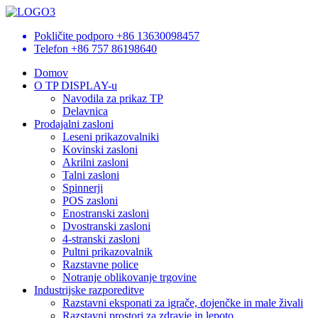
Pokličite podporo
+86 13630098457
Telefon
+86 757 86198640
Domov
O TP DISPLAY-u
Navodila za prikaz TP
Delavnica
Prodajalni zasloni
Leseni prikazovalniki
Kovinski zasloni
Akrilni zasloni
Talni zasloni
Spinnerji
POS zasloni
Enostranski zasloni
Dvostranski zasloni
4-stranski zasloni
Pultni prikazovalnik
Razstavne police
Notranje oblikovanje trgovine
Industrijske razporeditve
Razstavni eksponati za igrače, dojenčke in male živali
Razstavni prostori za zdravje in lepoto