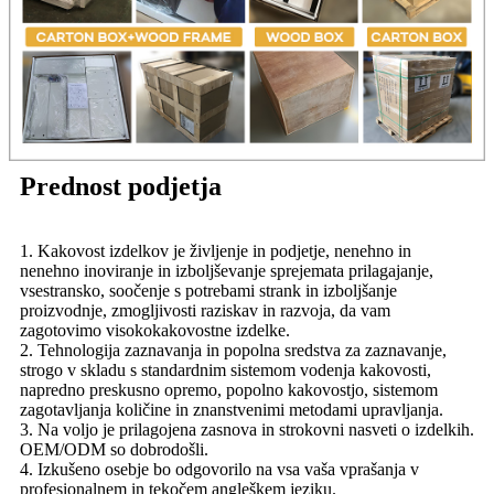
Prednost podjetja
1. Kakovost izdelkov je življenje in podjetje, nenehno in
nenehno inoviranje in izboljševanje sprejemata prilagajanje,
vsestransko, soočenje s potrebami strank in izboljšanje
proizvodnje, zmogljivosti raziskav in razvoja, da vam
zagotovimo visokokakovostne izdelke.
2. Tehnologija zaznavanja in popolna sredstva za zaznavanje,
strogo v skladu s standardnim sistemom vodenja kakovosti,
napredno preskusno opremo, popolno kakovostjo, sistemom
zagotavljanja količine in znanstvenimi metodami upravljanja.
3. Na voljo je prilagojena zasnova in strokovni nasveti o izdelkih.
OEM/ODM so dobrodošli.
4. Izkušeno osebje bo odgovorilo na vsa vaša vprašanja v
profesionalnem in tekočem angleškem jeziku.