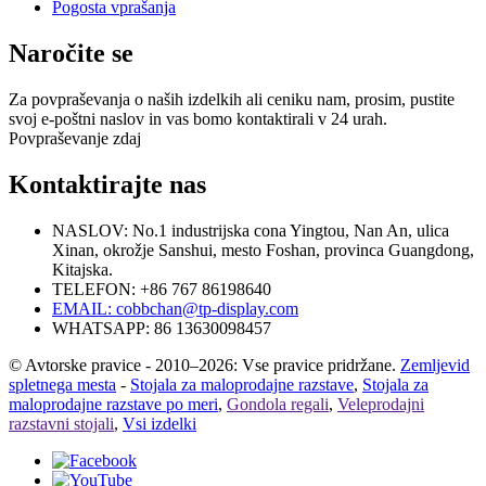
Pogosta vprašanja
Naročite se
Za povpraševanja o naših izdelkih ali ceniku nam, prosim, pustite
svoj e-poštni naslov in vas bomo kontaktirali v 24 urah.
Povpraševanje zdaj
Kontaktirajte nas
NASLOV: No.1 industrijska cona Yingtou, Nan An, ulica
Xinan, okrožje Sanshui, mesto Foshan, provinca Guangdong,
Kitajska.
TELEFON: +86 767 86198640
EMAIL:
cobbchan@tp-display.com
WHATSAPP: 86 13630098457
© Avtorske pravice - 2010–2026: Vse pravice pridržane.
Zemljevid
spletnega mesta
-
Stojala za maloprodajne razstave
,
Stojala za
maloprodajne razstave po meri
,
Gondola regali
,
Veleprodajni
razstavni stojali
,
Vsi izdelki