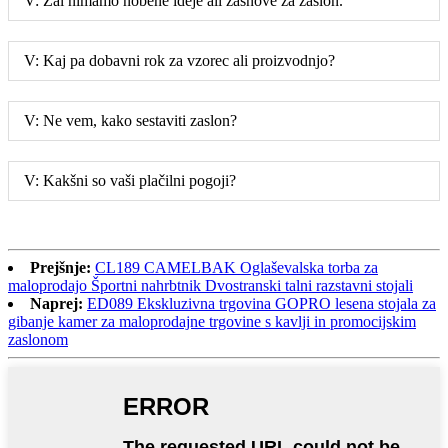
V: Žal nimamo nobene ideje ali zasnove za zaslon.
V: Kaj pa dobavni rok za vzorec ali proizvodnjo?
V: Ne vem, kako sestaviti zaslon?
V: Kakšni so vaši plačilni pogoji?
Prejšnje:
CL189 CAMELBAK Oglaševalska torba za
maloprodajo Športni nahrbtnik Dvostranski talni razstavni stojali
Naprej:
ED089 Ekskluzivna trgovina GOPRO lesena stojala za
gibanje kamer za maloprodajne trgovine s kavlji in promocijskim
zaslonom