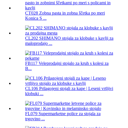
CT028 Zobna pasta in zobna ščetka po meri
Konica S ...
CL202 SHIMANO stojala za klobuke s kavlji za
maloprodajo ...
FB117 Veleprodajni stojalo za kruh s kolesi za
B...
CL106 Prilagojeni stojali za kape | Leseni vrtljivi
klobuki ...
FL079 Supermarketne police za stojala za
trgovino ...