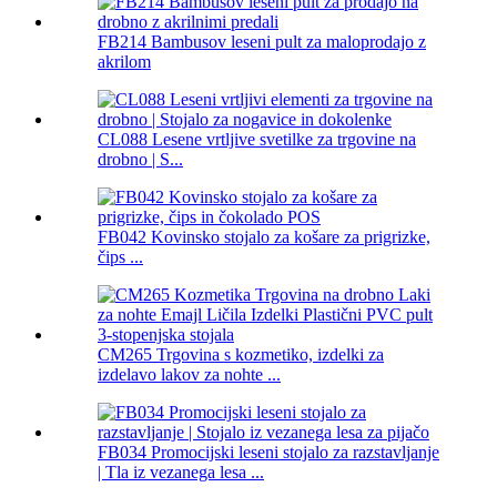
FB214 Bambusov leseni pult za maloprodajo z
akrilom
CL088 Lesene vrtljive svetilke za trgovine na
drobno | S...
FB042 Kovinsko stojalo za košare za prigrizke,
čips ...
CM265 Trgovina s kozmetiko, izdelki za
izdelavo lakov za nohte ...
FB034 Promocijski leseni stojalo za razstavljanje
| Tla iz vezanega lesa ...