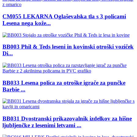
CM055 LEKARNA Oglaševalska tla s 3 policami
Lesena nega kože...
BB003 Phil & Teds leseni in kovinski otroški voziček
Di...
BB033 Lesena polica za otroške igrače za punčke
Barbie ...
BB031 Dvostranski prikazovalnik izdelkov za hišne
ljubljenčke z lesenimi letvami ...