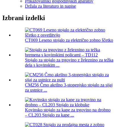
Prikazovalniki gospodinjskih aparatov
Držala za literaturo in napise
Izbrani izdelki
CT069 Leseno stojalo za električno zobno ščetko
Stojalo za stojalo za trgovino z železnino za težka
dela s kovinskim ...
CM256 Črno akrilno 3-stopenjsko stojalo za sijaj
za ustnice ...
Kovinsko stojalo za kape za trgovino na drobno
– CL203 Stojalo za kape ...