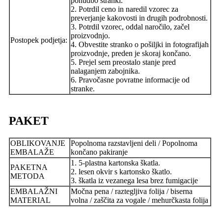
ponudbo stranki.
2. Potrdil ceno in naredil vzorec za
preverjanje kakovosti in drugih podrobnosti.
3. Potrdil vzorec, oddal naročilo, začel
proizvodnjo.
Postopek podjetja:
4. Obvestite stranko o pošiljki in fotografijah
proizvodnje, preden je skoraj končano.
5. Prejel sem preostalo stanje pred
nalaganjem zabojnika.
6. Pravočasne povratne informacije od
stranke.
PAKET
OBLIKOVANJE
Popolnoma razstavljeni deli / Popolnoma
EMBALAŽE
končano pakiranje
1. 5-plastna kartonska škatla.
PAKETNA
2. lesen okvir s kartonsko škatlo.
METODA
3. škatla iz vezanega lesa brez fumigacije
EMBALAŽNI
Močna pena / raztegljiva folija / biserna
MATERIAL
volna / zaščita za vogale / mehurčkasta folija