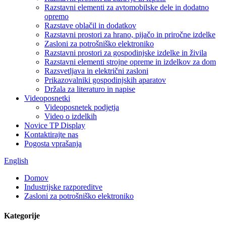
Razstavni elementi za avtomobilske dele in dodatno
opremo
Razstave oblačil in dodatkov
Razstavni prostori za hrano, pijačo in priročne izdelke
Zasloni za potrošniško elektroniko
Razstavni prostori za gospodinjske izdelke in živila
Razstavni elementi strojne opreme in izdelkov za dom
Razsvetljava in električni zasloni
Prikazovalniki gospodinjskih aparatov
Držala za literaturo in napise
Videoposnetki
Videoposnetek podjetja
Video o izdelkih
Novice TP Display
Kontaktirajte nas
Pogosta vprašanja
English
Domov
Industrijske razporeditve
Zasloni za potrošniško elektroniko
Kategorije