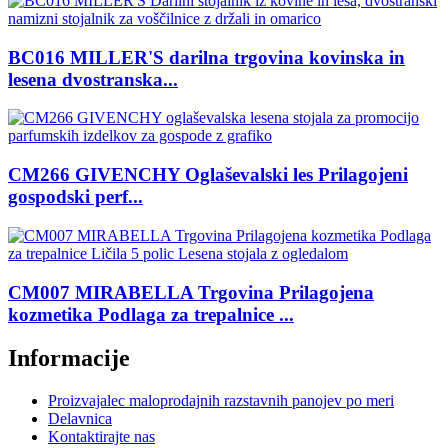
BC016 MILLER'S darilna trgovina kovinska in
lesena dvostranska...
CM266 GIVENCHY Oglaševalski les Prilagojeni
gospodski perf...
CM007 MIRABELLA Trgovina Prilagojena
kozmetika Podlaga za trepalnice ...
Informacije
Proizvajalec maloprodajnih razstavnih panojev po meri
Delavnica
Kontaktirajte nas